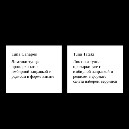
Tuna Canapes
Tuna Tataki
Ломтики тунца
Ломтики тунца
прожарки rare с
прожарки rare с
имбирной заправкой и
имбирной заправкой и
редисом в форме канапе
редисом в формате
салата набором верринов