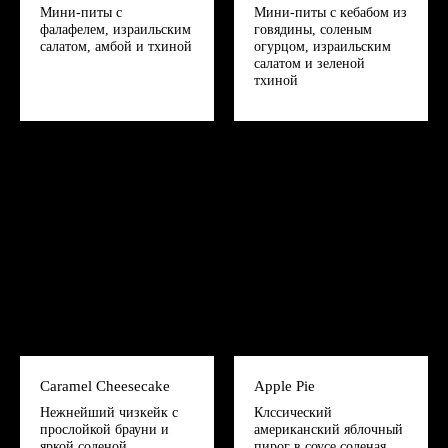
Мини-питы с
Мини-питы с кебабом из
фалафелем, израильским
говядины, соленым
салатом, амбой и тхиной
огурцом, израильским
салатом и зеленой
тхиной
Caramel Cheesecake
Apple Pie
Нежнейший чизкейк с
Клссический
прослойкой брауни и
американский яблочный
яркой соленой
пирог в соусе соленая