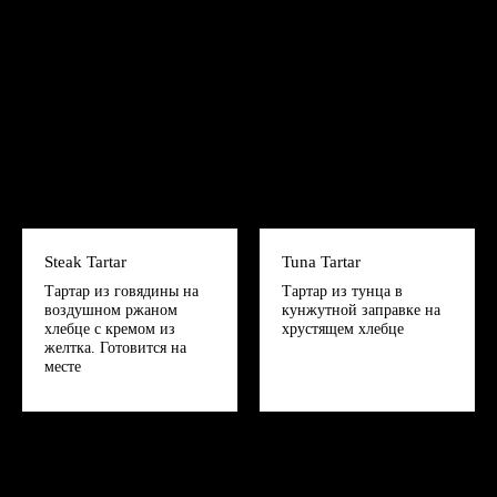
Steak Tartar
Tuna Tartar
Тартар из говядины на
Тартар из тунца в
воздушном ржаном
кунжутной заправке на
хлебце с кремом из
хрустящем хлебце
желтка. Готовится на
месте