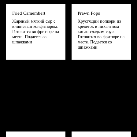
Fried Camembert
Prawn Pops
Жареный мягкий сыр с
Хрустящий попкорн из
вишневым конфитюром.
креветок в пикантном
Готовится во фритюре на
кисло-сладком соусе.
месте. Подается со
Готовится во фритюре на
шпажками
месте. Подается со
шпажками