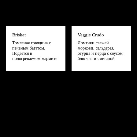
Brisket
Veggie Crudo
Томленая говядина с
Ломтики свежей
печеным бататом.
моркови, сельдерея,
Подается в
огурца и перца с соусом
подогреваемом мармите
блю чиз и сметаной