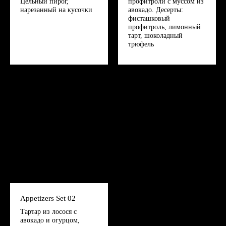
Цельный пирог,
профитроли с муссом из
нарезанный на кусочки
авокадо. Десерты:
фисташковый
профитроль, лимонный
тарт, шоколадный
трюфель
Appetizers Set 02
Тартар из лосося с
авокадо и огурцом,