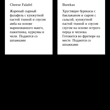
Cheese Falafel
Burekas
Жареный сырный
Хрустящие бурекасы с
фалафель с кунжутной
баклажаном и сыром с
пастой тхиной и соусом
сальсой, кунжутной
амба на основе
пастой тхиной и соусом
маринованного манго,
схугом на основе острого
пажитника, куркумы и
перца и чеснока.
чили. Подаются со
Готовится во фритюре на
шпажками
месте. Подаются со
шпажками