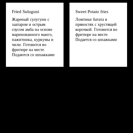
Fried Suluguni
Sweet Potato fries
Жареный сулугуни с
Ломтики батата в
заатаром и острым
пряностях с хрустящей
соусом амба на основе
корочкой. Готовится во
маринованного манго,
фритюре на месте.
пажитника, куркумы и
Подается со шпажками
чили. Готовится во
фритюре на месте.
Подаются со шпажками