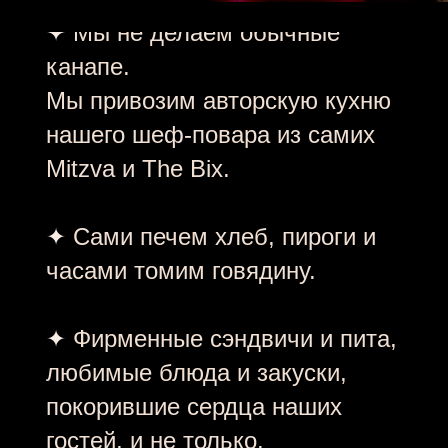
✦
Сами печем хлеб, пироги и
часами томим говядину.
✦
Фирменные сэндвичи и пита,
любимые блюда и закуски,
покорившие сердца наших
гостей, и не только.
✦
Реализуем любой запрос —
вплоть до полноценного званого
ужина из трех курсов с
авторским меню.