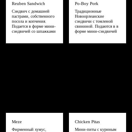
Reuben Sandwich
Po-Boy Pork
Сэндвич с домашней
Традиционные
пастрами, собственного
Новоорлеанские
посола и копчения.
сэндвичи с томленой
Подается в форме мини-
свининой. Подаются в в
сэндвичей со шпажками
форме мини-сэндвичей
Meze
Chicken Pitas
Фирменный хумус,
Мини-питы с куриным