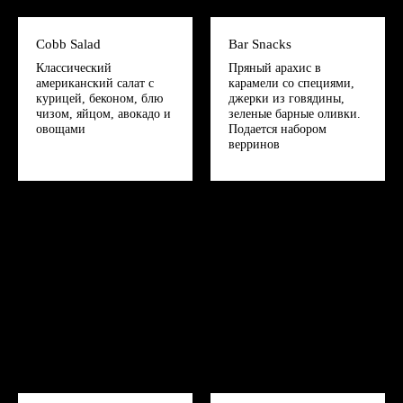
Сobb Salad
Bar Snacks
Классический
Пряный арахис в
американский салат с
карамели со специями,
курицей, беконом, блю
джерки из говядины,
чизом, яйцом, авокадо и
зеленые барные оливки.
овощами
Подается набором
верринов