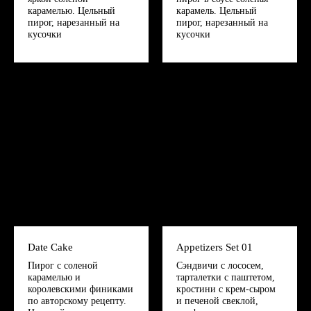
карамелью. Цельный
карамель. Цельный
пирог, нарезанный на
пирог, нарезанный на
кусочки
кусочки
Date Cake
Appetizers Set 01
Пирог с соленой
Сэндвичи с лососем,
карамелью и
тарталетки с паштетом,
королевскими финиками
кростини с крем-сыром
по авторскому рецепту.
и печеной свеклой,