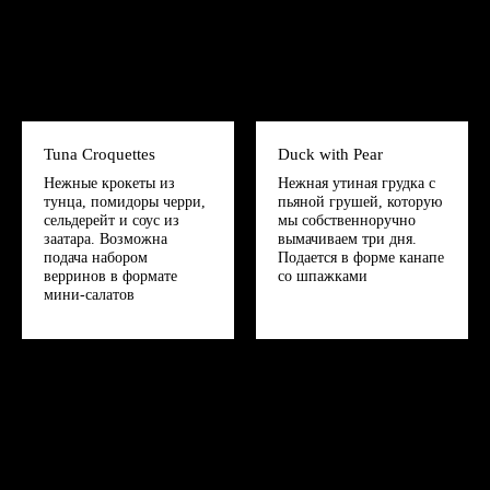
Tuna Croquettes
Duck with Pear
Нежные крокеты из
Нежная утиная грудка с
тунца, помидоры черри,
пьяной грушей, которую
сельдерейт и соус из
мы собственноручно
заатара. Возможна
вымачиваем три дня.
подача набором
Подается в форме канапе
верринов в формате
со шпажками
мини-салатов