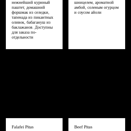
нежнейший куриный
шницелем, ароматной
паштет, домашний
амбой, соленым огурцом
форшмак из селедки,
и соусом айоли
тапенада из пикантных
оливок, бабагануш из
баклажанов. Доступны
для заказа по-
отдельности
Falafei Pitas
Beef Pitas