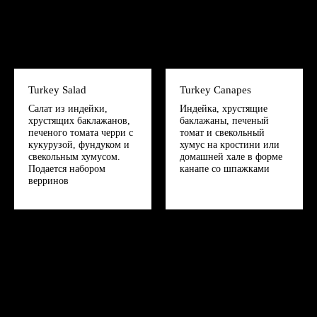
Turkey Salad
Turkey Canapes
Салат из индейки,
Индейка, хрустящие
хрустящих баклажанов,
баклажаны, печеный
печеного томата черри с
томат и свекольный
кукурузой, фундуком и
хумус на кростини или
свекольным хумусом.
домашней хале в форме
Подается набором
канапе со шпажками
верринов